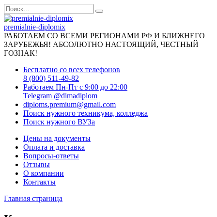
Перейти
Search
к
for:
содержанию
premialnie-diplomix
РАБОТАЕМ СО ВСЕМИ РЕГИОНАМИ РФ И БЛИЖНЕГО
ЗАРУБЕЖЬЯ! АБСОЛЮТНО НАСТОЯЩИЙ, ЧЕСТНЫЙ
ГОЗНАК!
Бесплатно со всех телефонов
8 (800) 511-49-82
Работаем Пн-Пт с 9:00 до 22:00
Telegram @dimadiplom
diploms.premium@gmail.com
Поиск нужного техникума, колледжа
Поиск нужного ВУЗа
Цены на документы
Оплата и доставка
Вопросы-ответы
Отзывы
О компании
Контакты
Главная страница